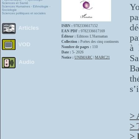
Sciences et Santé
Yo
Sciences Humaines - Ethnologie -
Sociologie
Sciences politiques et sociales
pa
dé
ISBN :
9782336617152
Articles
EAN PDF :
9782336617169
pa
Éditeur :
Editions L'Harmattan
Collection :
Poètes des cinq continents
VOD
à 
Nombre de pages :
110
Date :
5- 2026
Sa
Notice :
UNIMARC
|
MARC21
Audio
Ba
th
s’
> 
> 
> 