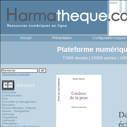
Accueil
Présentation
Configuration requise
Plateforme numériqu
71905 ebooks | 23369 articles | 158
>Recherche avancée
Ebooks
Beaux-arts
Communication
Droit
Economie et management
Education
Études littéraires, critiques
Histoire - Géographie
Da
Jeunesse
Linguistique
Littérature
éc
Philosophie
Psychanalyse – Psychologie