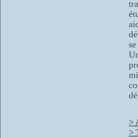
tr
ét
ai
dé
se
Un
pr
mi
co
dé
> 
> 