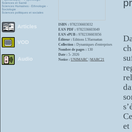
p
Sciences et Santé
Sciences Humaines - Ethnologie -
Sociologie
Sciences politiques et sociales
ISBN :
9782336603032
Articles
EAN PDF :
9782336603049
EAN ePUB :
9782336603056
Da
Éditeur :
Editions L'Harmattan
VOD
Collection :
Dynamiques d'entreprises
ch
Nombre de pages :
130
Date :
5- 2026
su
Audio
Notice :
UNIMARC
|
MARC21
r
re
da
so
s’
Ce
et