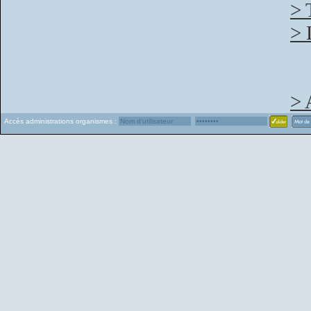
> 
> 
> 
Accès administrations organismes :