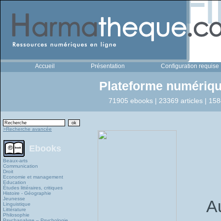
Accueil
Présentation
Configuration requise
Plateforme numériqu
71905 ebooks | 23369 articles | 158
>Recherche avancée
Ebooks
Beaux-arts
Communication
Droit
Economie et management
Education
Études littéraires, critiques
Histoire - Géographie
Jeunesse
A
Linguistique
Littérature
Philosophie
Psychanalyse – Psychologie