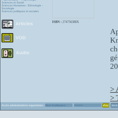
Sciences et Santé
Sciences Humaines - Ethnologie -
Sociologie
Sciences politiques et sociales
ISBN :
274756388X
Articles
Ap
VOD
Kn
ch
Audio
gé
20
> 
> 
Accès administrations organismes :