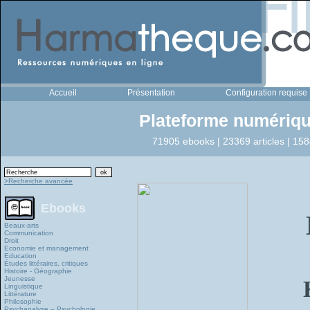
Accueil
Présentation
Configuration requise
Plateforme numériqu
71905 ebooks | 23369 articles | 158
>Recherche avancée
Ebooks
Beaux-arts
Communication
Droit
Economie et management
Education
Études littéraires, critiques
Histoire - Géographie
Jeunesse
Linguistique
Littérature
Philosophie
Psychanalyse – Psychologie