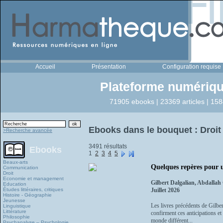
Accueil
Présentation
Configuration requise
Plateforme numériqu
71905 ebooks | 23369 articles | 158
Ebooks dans le bouquet : Droit
>Recherche avancée
3491 résultats
Ebooks
1
2
3
4
5
Beaux-arts
Quelques repères pour 
Communication
Droit
Economie et management
Gilbert Dalgalian, Abdalla
Education
Études littéraires, critiques
Juillet 2026
Histoire - Géographie
Jeunesse
Les livres précédents de Gilber
Linguistique
Littérature
confirment ces anticipations et
Philosophie
monde différent...
Psychanalyse – Psychologie