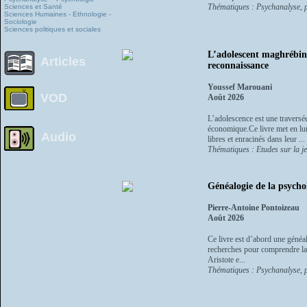
Thématiques : Psychanalyse, p
Sciences et Santé
Sciences Humaines - Ethnologie -
Sociologie
Sciences politiques et sociales
L’adolescent maghrébin 
Articles
reconnaissance
Youssef Marouani
VOD
Août 2026
L’adolescence est une traversée
économique.Ce livre met en lum
Audio
libres et enracinés dans leur ...
Thématiques : Etudes sur la je
Généalogie de la psycho
Pierre-Antoine Pontoizeau
Août 2026
Ce livre est d’abord une généal
recherches pour comprendre la p
Aristote e...
Thématiques : Psychanalyse, ps