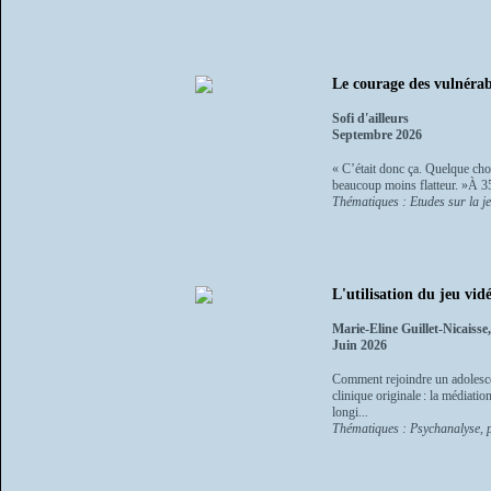
Le courage des vulnérabl
Sofi d'ailleurs
Septembre 2026
« C’était donc ça. Quelque chos
beaucoup moins flatteur. »À 35
Thématiques : Etudes sur la j
L'utilisation du jeu vid
Marie-Eline Guillet-Nicaisse
Juin 2026
Comment rejoindre un adolescen
clinique originale : la médiati
longi...
Thématiques : Psychanalyse, p