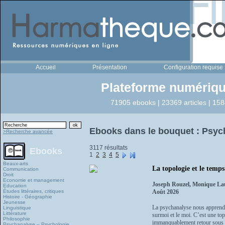
Accueil
Présentation
Configuration requise
Plateforme numériqu
71905 ebooks | 23369 articles | 158
Ebooks dans le bouquet : Psyc
>Recherche avancée
3117 résultats
Ebooks
1
2
3
4
5
Beaux-arts
La topologie et le temp
Communication
Droit
Economie et management
Joseph Rouzel, Monique La
Education
Études littéraires, critiques
Août 2026
Histoire - Géographie
Jeunesse
La psychanalyse nous apprend 
Linguistique
Littérature
surmoi et le moi. C’est une topo
Philosophie
immanquablement retour sous 
Psychanalyse – Psychologie