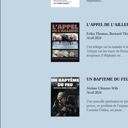
expérience...
L’APPEL DE L’AILLE
Erika Thomas, Bernard Th
Avril 2024
Une trilogie sur la maladie et
Afrique sur les traces de Roma
troupeaux d’éléphants en ...
UN BAPTEME DU FE
Jérôme Clément-Wilz
Avril 2024
Une nouvelle génération de phot
presse, en profitant de l'expan
Corentin Fohlen, un jeune ...