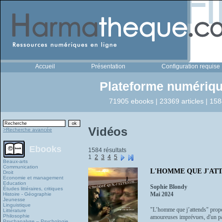
Accueil
Présentation
Configuration requise
Plateforme numériqu
71905 ebooks | 23369 articles | 158
Vidéos
>Recherche avancée
Ebooks
1584 résultats
1
2
3
4
5
Beaux-arts
Communication
L'HOMME QUE J'AT
Droit
Economie et management
Education
Sophie Blondy
Études littéraires, critiques
Mai 2024
Histoire - Géographie
Jeunesse
Linguistique
"L’homme que j’attends" propos
Littérature
Philosophie
amoureuses imprévues, d'un pays
Psychanalyse – Psychologie