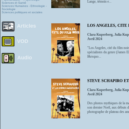
Lange, témoin e...
Sciences et Santé
Sciences Humaines - Ethnologie -
Sociologie
Sciences politiques et sociales
Articles
LOS ANGELES, CITE
Clara Kuperberg, Julia Kup
Avril 2024
VOD
"Los Angeles, cité du film noi
spécialistes du genre (James El
l&rsquo...
Audio
STEVE SCHAPIRO ET
Clara Kuperberg, Julia Kup
Avril 2024
Des photos mythiques de la ma
son dernier Noël, aux débuts 
photographe de plateau des anné