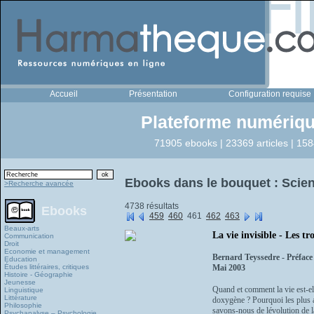
Accueil
Présentation
Configuration requise
Plateforme numériqu
71905 ebooks | 23369 articles | 158
Ebooks dans le bouquet : Scien
>Recherche avancée
4738 résultats
Ebooks
459
460
461
462
463
Beaux-arts
La vie invisible - Les tr
Communication
Droit
Economie et management
Bernard Teyssedre - Préface
Education
Études littéraires, critiques
Mai 2003
Histoire - Géographie
Jeunesse
Quand et comment la vie est-e
Linguistique
Littérature
doxygène ? Pourquoi les plus a
Philosophie
savons-nous de lévolution de la
Psychanalyse – Psychologie