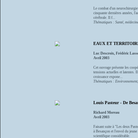
Le combat d'un neurochirurgien 
cinquante dernières années, l'a
cérébrale. Il f...
Thématiques : Santé, médecine
EAUX ET TERRITOIRES - 
Luc Descroix, Frédéric Lasse
Avril 2003
Cet ouvrage présente les coopér
tensions actuelles et latentes.
croissance expone...
Thématiques : Environnement, n
Louis Pasteur - De Besa
Richard Moreau
Avril 2003
Faisant suite à "Les deux Past
à Besançon et l'envol du jeune
scientifique considérable.