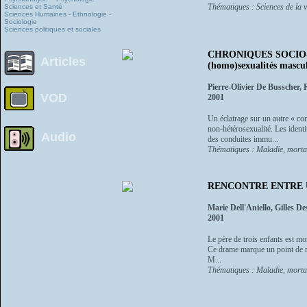
Thématiques : Sciences de la vi
Sciences et Santé
Sciences Humaines - Ethnologie -
Sociologie
Sciences politiques et sociales
CHRONIQUES SOCIO-A
Articles
(homo)sexualités mascul
Pierre-Olivier De Busscher
VOD
2001
Un éclairage sur un autre « con
non-hétérosexualité. Les identi
Audio
des conduites immu...
Thématiques : Maladie, mortal
RENCONTRE ENTRE 
Marie Dell'Aniello, Gilles De
2001
Le père de trois enfants est mo
Ce drame marque un point de ren
M...
Thématiques : Maladie, mortal