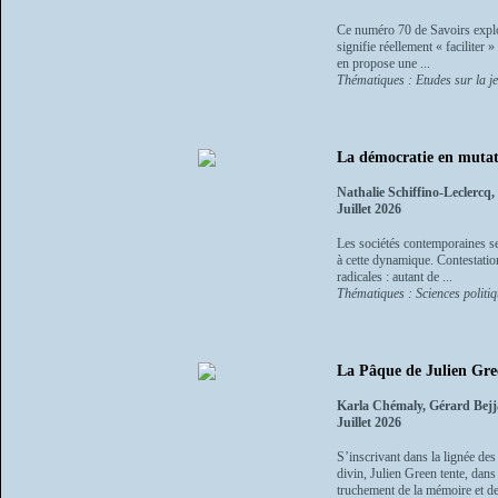
Ce numéro 70 de Savoirs explor
signifie réellement « faciliter
en propose une ...
Thématiques : Etudes sur la j
La démocratie en mutati
Nathalie Schiffino-Leclercq
Juillet 2026
Les sociétés contemporaines se
à cette dynamique. Contestatio
radicales : autant de ...
Thématiques : Sciences politiq
La Pâque de Julien Gree
Karla Chémaly, Gérard Bejj
Juillet 2026
S’inscrivant dans la lignée de
divin, Julien Green tente, dan
truchement de la mémoire et de