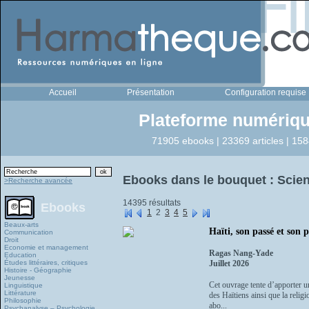
Accueil
Présentation
Configuration requise
Plateforme numériqu
71905 ebooks | 23369 articles | 158
Ebooks dans le bouquet : Scien
>Recherche avancée
14395 résultats
Ebooks
1
2
3
4
5
Beaux-arts
Haïti, son passé et son 
Communication
Droit
Economie et management
Ragas Nang-Yade
Education
Études littéraires, critiques
Juillet 2026
Histoire - Géographie
Jeunesse
Cet ouvrage tente d’apporter un
Linguistique
Littérature
des Haïtiens ainsi que la religi
Philosophie
abo...
Psychanalyse – Psychologie