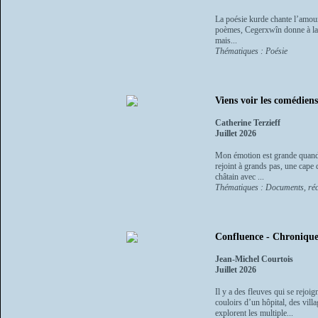
La poésie kurde chante l’amour,
poèmes, Cegerxwîn donne à la p
mais...
Thématiques : Poésie
Viens voir les comédie
Catherine Terzieff
Juillet 2026
Mon émotion est grande quand de
rejoint à grands pas, une cape 
châtain avec ...
Thématiques : Documents, réci
Confluence - Chroniques
Jean-Michel Courtois
Juillet 2026
Il y a des fleuves qui se rejoi
couloirs d’un hôpital, des vil
explorent les multiple...