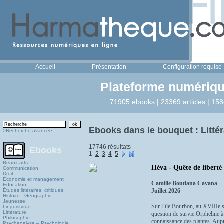
Accueil
Présentation
Configuration requise
Plateforme numériqu
71905 ebooks | 23369 articles | 158
Ebooks dans le bouquet : Littér
>Recherche avancée
17746 résultats
Ebooks
1
2
3
4
5
Beaux-arts
Héva - Quête de liberté
Communication
Droit
Economie et management
Camille Boutiana Cavana
Education
Études littéraires, critiques
Juillet 2026
Histoire - Géographie
Jeunesse
Sur l’île Bourbon, au XVIIIe s
Linguistique
Littérature
question de survie.Orpheline à 
Philosophie
connaissance des plantes. Aupr
Psychanalyse – Psychologie