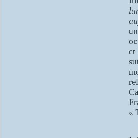
In
l
au
un
oc
et
su
me
re
Ca
Fr
« 