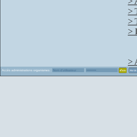
> 
> 
> 
> 
> 
Accès administrations organismes :