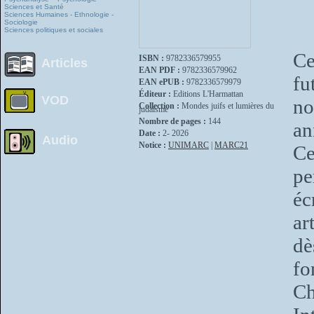
Sciences et Santé
Sciences Humaines - Ethnologie -
Sociologie
Sciences politiques et sociales
Ce
ISBN :
9782336579955
Articles
EAN PDF :
9782336579962
fu
EAN ePUB :
9782336579979
Éditeur :
Editions L'Harmattan
VOD
n
Collection :
Mondes juifs et lumières du
judaïsme
Nombre de pages :
144
an
Date :
2- 2026
Audio
Notice :
UNIMARC
|
MARC21
Ce
pe
éc
ar
dè
fo
Ch