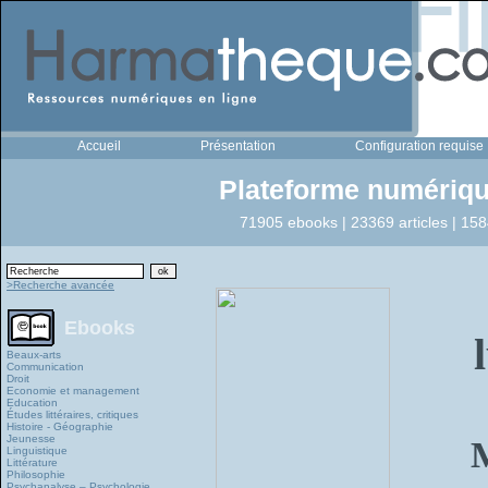
Accueil
Présentation
Configuration requise
Plateforme numériqu
71905 ebooks | 23369 articles | 158
>Recherche avancée
Ebooks
Beaux-arts
Communication
Droit
Economie et management
Education
Études littéraires, critiques
Histoire - Géographie
Jeunesse
M
Linguistique
Littérature
Philosophie
Psychanalyse – Psychologie