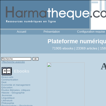
Accueil
Présentation
Configuration requise
Plateforme numériqu
71905 ebooks | 23369 articles | 158
>Recherche avancée
A
Ebooks
Beaux-arts
Communication
Droit
Economie et management
Education
Études littéraires, critiques
Histoire - Géographie
Jeunesse
Linguistique
Littérature
Philosophie
Psychanalyse – Psychologie