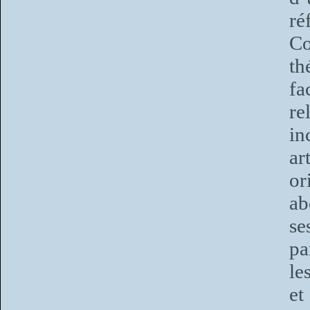
ré
C
th
fa
re
in
ar
or
ab
se
pa
le
et