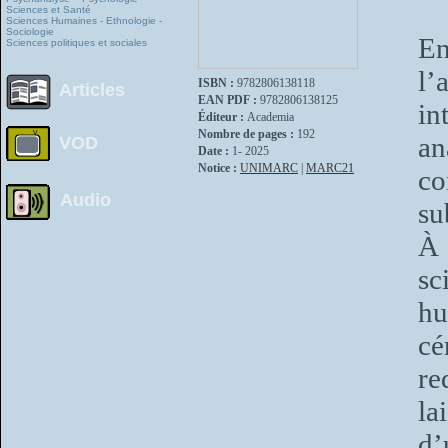
Sciences et Santé
Sciences Humaines - Ethnologie -
Sociologie
En
Sciences politiques et sociales
l’
ISBN :
9782806138118
Articles
EAN PDF :
9782806138125
in
Éditeur :
Academia
Nombre de pages :
192
an
VOD
Date :
1- 2025
Notice :
UNIMARC
|
MARC21
co
Audio
su
À 
sc
hu
cé
re
la
d’