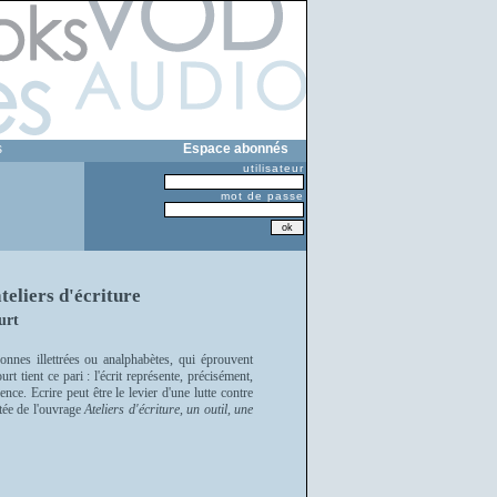
s
Espace abonnés
utilisateur
mot de passe
teliers d'écriture
urt
sonnes illettrées ou analphabètes, qui éprouvent
t tient ce pari : l'écrit représente, précisément,
nce. Ecrire peut être le levier d'une lutte contre
tée de l'ouvrage
Ateliers d'écriture, un outil, une