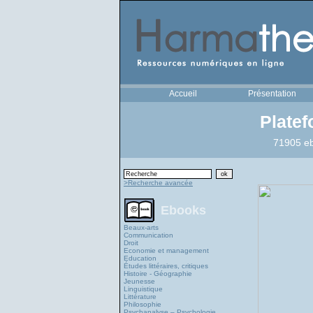
Accueil
Présentation
Plate
71905 eb
>Recherche avancée
Ebooks
Beaux-arts
Communication
Droit
Economie et management
Education
Études littéraires, critiques
Histoire - Géographie
Jeunesse
Linguistique
Littérature
Philosophie
Psychanalyse – Psychologie