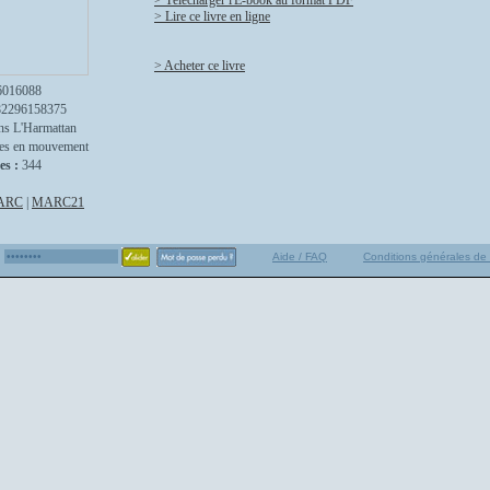
> Télécharger l'E-book au format PDF
> Lire ce livre en ligne
> Acheter ce livre
6016088
82296158375
ns L'Harmattan
les en mouvement
es :
344
ARC
|
MARC21
Aide / FAQ
Conditions générales de