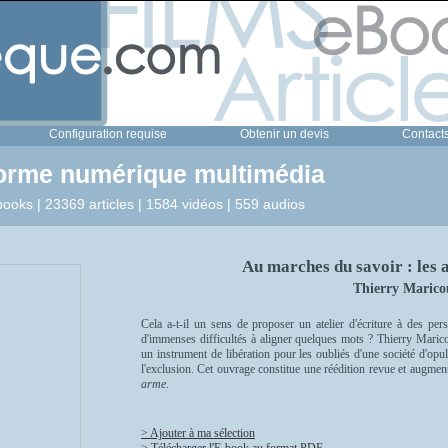
Configuration requise
Obtenir un devis
Contact
forme numérique multimédia
ooks | 23369 articles | 1584 vidéos | 559 audios
Au marches du savoir : les a
Thierry Marico
Cela a-t-il un sens de proposer un atelier d'écriture à des per
d'immenses difficultés à aligner quelques mots ? Thierry Maricour
un instrument de libération pour les oubliés d'une société d'opule
l'exclusion. Cet ouvrage constitue une réédition revue et augmen
arme
.
> Ajouter à ma sélection