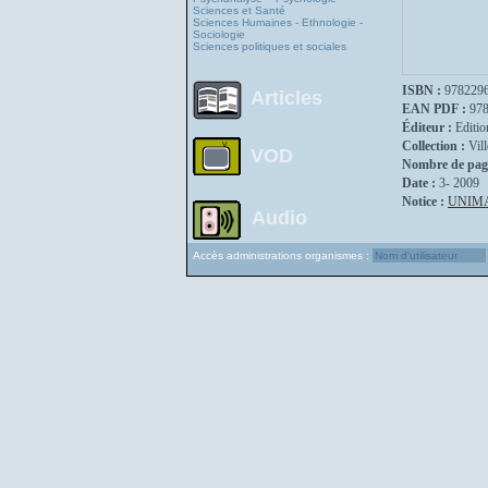
Sciences et Santé
Sciences Humaines - Ethnologie -
Sociologie
Sciences politiques et sociales
ISBN :
978229
Articles
EAN PDF :
97
Éditeur :
Editio
Collection :
Vil
VOD
Nombre de pag
Date :
3- 2009
Notice :
UNIM
Audio
Accès administrations organismes :