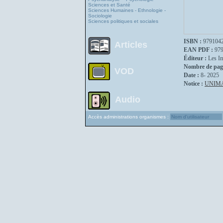
Sciences et Santé
Sciences Humaines - Ethnologie -
Sociologie
Sciences politiques et sociales
ISBN :
979104
Articles
EAN PDF :
97
Éditeur :
Les I
Nombre de pag
VOD
Date :
8- 2025
Notice :
UNIM
Audio
Accès administrations organismes :