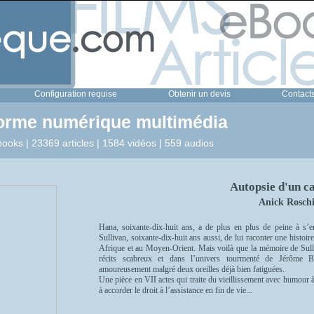
Configuration requise
Obtenir un devis
Contact
forme numérique multimédia
ooks | 23369 articles | 1584 vidéos | 559 audios
Autopsie d'un c
Anick Rosch
Hana, soixante-dix-huit ans, a de plus en plus de peine à s’
Sullivan, soixante-dix-huit ans aussi, de lui raconter une histo
Afrique et au Moyen-Orient. Mais voilà que la mémoire de Sull
récits scabreux et dans l’univers tourmenté de Jérôme Bo
amoureusement malgré deux oreilles déjà bien fatiguées.
Une pièce en VII actes qui traite du vieillissement avec humour 
à accorder le droit à l’assistance en fin de vie...