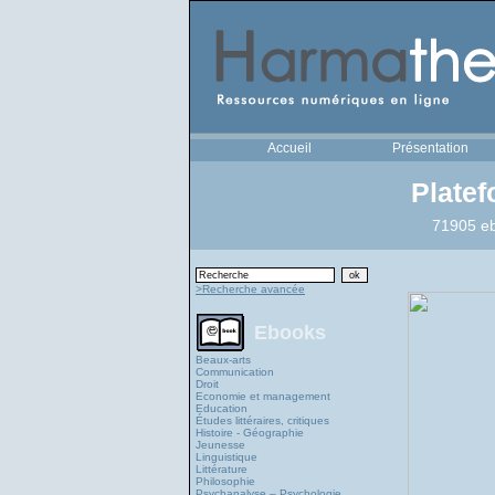
Accueil
Présentation
Plate
71905 eb
>Recherche avancée
Ebooks
Beaux-arts
Communication
Droit
Economie et management
Education
Études littéraires, critiques
Histoire - Géographie
Jeunesse
Linguistique
Littérature
Philosophie
Psychanalyse – Psychologie