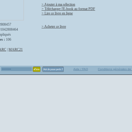
> Ajouter à ma sélection
> Télécharger l'E-book au format PDF
> Lire ce livre en ligne
2808457
> Acheter ce livre
91042808464
mpliqués
es :
106
ARC
|
MARC21
Aide / FAQ
Conditions générales de