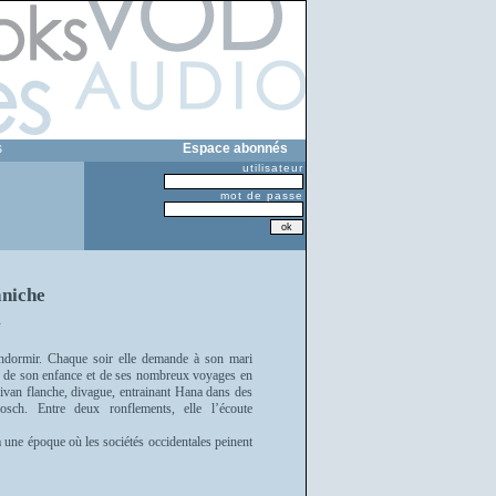
s
Espace abonnés
utilisateur
mot de passe
aniche
i
endormir. Chaque soir elle demande à son mari
ire de son enfance et de ses nombreux voyages en
ivan flanche, divague, entrainant Hana dans des
sch. Entre deux ronflements, elle l’écoute
à une époque où les sociétés occidentales peinent