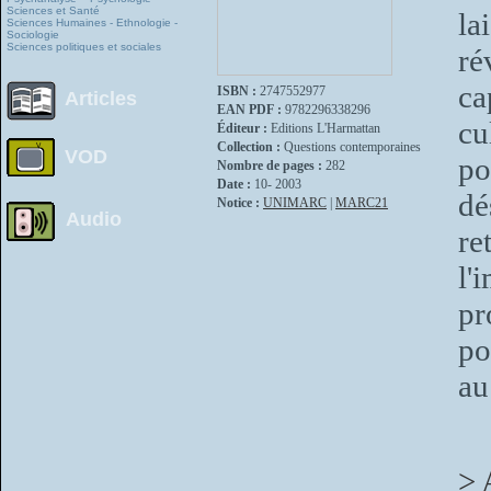
Sciences et Santé
la
Sciences Humaines - Ethnologie -
Sociologie
Sciences politiques et sociales
ré
ca
ISBN :
2747552977
Articles
EAN PDF :
9782296338296
cu
Éditeur :
Editions L'Harmattan
Collection :
Questions contemporaines
VOD
po
Nombre de pages :
282
Date :
10- 2003
dé
Notice :
UNIMARC
|
MARC21
Audio
re
l'
pr
po
au
> 