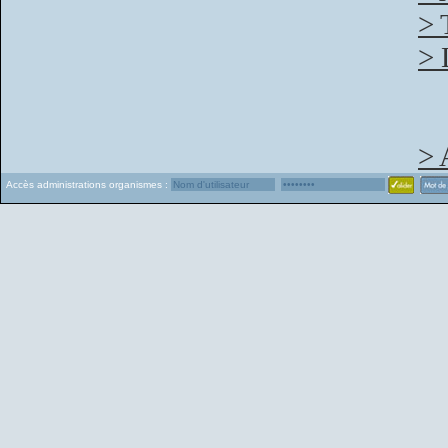
> 
> 
> 
Accès administrations organismes :