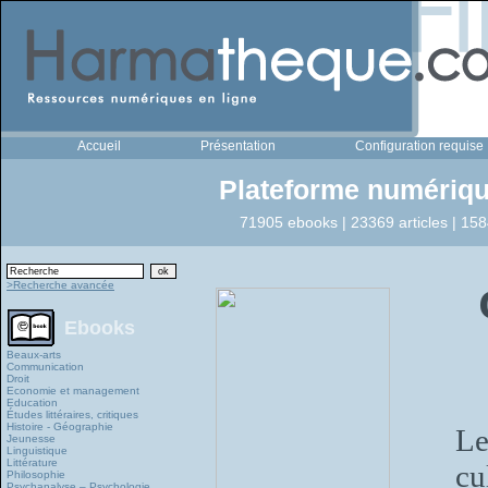
Accueil
Présentation
Configuration requise
Plateforme numériqu
71905 ebooks | 23369 articles | 158
>Recherche avancée
Ebooks
Beaux-arts
Communication
Droit
Economie et management
Education
Études littéraires, critiques
Histoire - Géographie
Le
Jeunesse
Linguistique
Littérature
cu
Philosophie
Psychanalyse – Psychologie