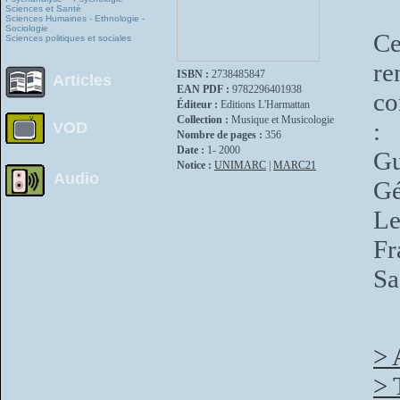
Sciences et Santé
Sciences Humaines - Ethnologie -
Sociologie
C
Sciences politiques et sociales
re
ISBN :
2738485847
Articles
EAN PDF :
9782296401938
co
Éditeur :
Editions L'Harmattan
Collection :
Musique et Musicologie
:
VOD
Nombre de pages :
356
Date :
1- 2000
Gu
Notice :
UNIMARC
|
MARC21
Audio
Gé
Le
Fr
Sa
> 
> 