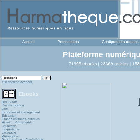
Accueil
Présentation
Configuration requise
Plateforme numériqu
71905 ebooks | 23369 articles | 158
>Recherche avancée
Ebooks
Beaux-arts
Communication
Droit
Economie et management
Education
Études littéraires, critiques
Histoire - Géographie
Jeunesse
Linguistique
Littérature
Philosophie
Psychanalyse – Psychologie