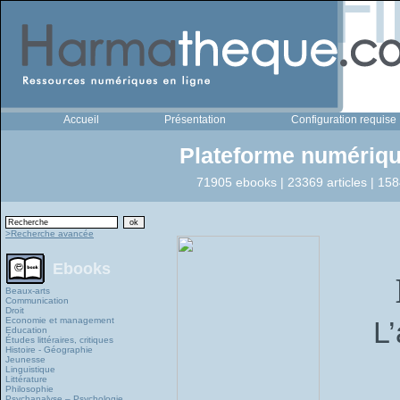
Accueil
Présentation
Configuration requise
Plateforme numériqu
71905 ebooks | 23369 articles | 158
>Recherche avancée
Ebooks
Beaux-arts
Communication
Droit
Economie et management
L’
Education
Études littéraires, critiques
Histoire - Géographie
Jeunesse
Linguistique
Littérature
Philosophie
Psychanalyse – Psychologie