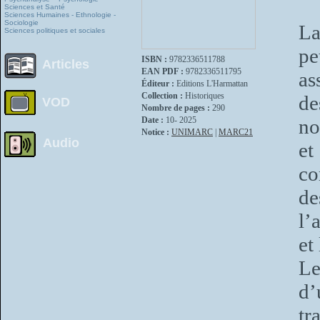
Sciences et Santé
Sciences Humaines - Ethnologie -
Sociologie
La
Sciences politiques et sociales
pe
ISBN :
9782336511788
Articles
EAN PDF :
9782336511795
as
Éditeur :
Editions L'Harmattan
Collection :
Historiques
de
VOD
Nombre de pages :
290
Date :
10- 2025
no
Notice :
UNIMARC
|
MARC21
Audio
e
co
de
l’
et
Le
d’
tr