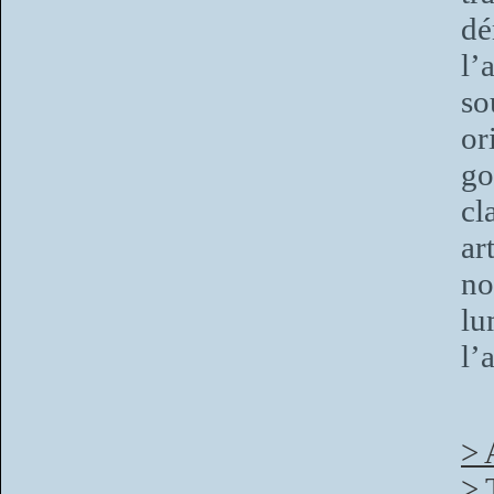
dé
l’
so
or
go
cl
ar
no
lu
l’
> 
> 