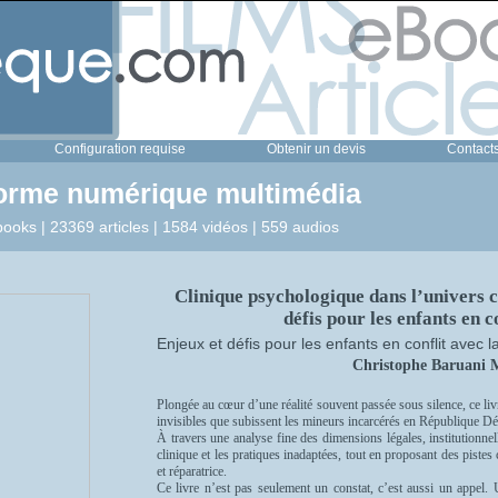
Configuration requise
Obtenir un devis
Contact
forme numérique multimédia
ooks | 23369 articles | 1584 vidéos | 559 audios
Clinique psychologique dans l’univers c
défis pour les enfants en co
Enjeux et défis pour les enfants en conflit avec la
Christophe Baruani
Plongée au cœur d’une réalité souvent passée sous silence, ce liv
invisibles que subissent les mineurs incarcérés en République 
À travers une analyse fine des dimensions légales, institutionne
clinique et les pratiques inadaptées, tout en proposant des piste
et réparatrice.
Ce livre n’est pas seulement un constat, c’est aussi un appel. 