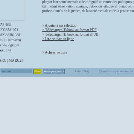
plaçant leur santé mentale et leur dignité au centre des politiques 
En mêlant observation clinique, réflexion éthique et plaidoyer s
professionnels de la justice, de la santé mentale et de la protection
6581064
> Ajouter à ma sélection
82336581071
> Télécharger l'E-book au format PDF
> Télécharger l'E-book au format ePUB
782336581088
> Lire ce livre en ligne
ns L'Harmattan
cho-Logiques
es :
144
> Acheter ce livre
ARC
|
MARC21
Aide / FAQ
Conditions générales de