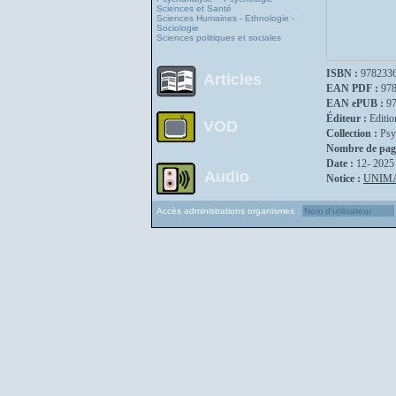
Sciences et Santé
Sciences Humaines - Ethnologie -
Sociologie
Sciences politiques et sociales
ISBN :
978233
Articles
EAN PDF :
97
EAN ePUB :
9
Éditeur :
Editio
VOD
Collection :
Psy
Nombre de pag
Date :
12- 2025
Audio
Notice :
UNIM
Accès administrations organismes :