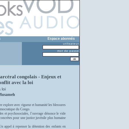
s
Espace abonnés
utilisateur
mot de passe
arcéral congolais - Enjeux et
nflit avec la loi
 loi
 Musameh
re explore avec rigueur et humanité les blessures
Démocratique du Congo.
lles et psychosociales, l’ouvrage dénonce le vide
s concrètes pour une justice juvénile plus humaine
Un appel à repenser la détention des enfants en