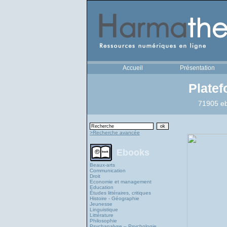
Accueil
Présentation
Plate
71905 eb
>Recherche avancée
Ebooks
Beaux-arts
Communication
Droit
Economie et management
Education
Études littéraires, critiques
Histoire - Géographie
Jeunesse
Linguistique
Littérature
Philosophie
Psychanalyse – Psychologie