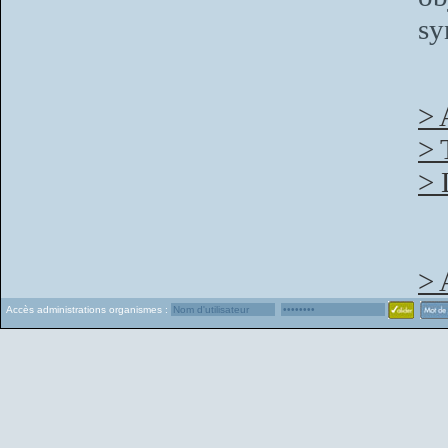
sy
> 
> 
> 
> 
Accès administrations organismes :