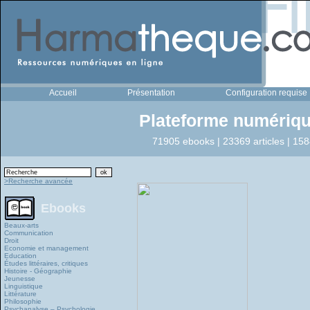
Accueil
Présentation
Configuration requise
Plateforme numériqu
71905 ebooks | 23369 articles | 158
>Recherche avancée
Ebooks
Beaux-arts
Communication
Droit
Economie et management
Education
Études littéraires, critiques
Histoire - Géographie
Jeunesse
Linguistique
Littérature
Philosophie
Psychanalyse – Psychologie