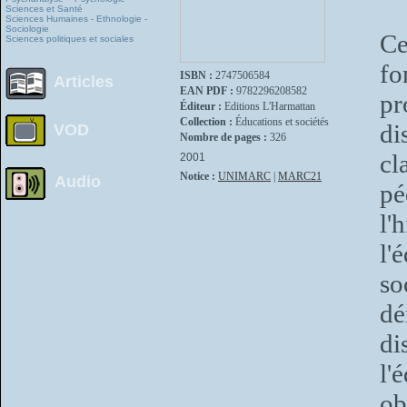
Sciences et Santé
Sciences Humaines - Ethnologie -
Sociologie
Ce
Sciences politiques et sociales
f
ISBN :
2747506584
Articles
EAN PDF :
9782296208582
pr
Éditeur :
Editions L'Harmattan
Collection :
Éducations et sociétés
di
VOD
Nombre de pages :
326
cl
2001
Notice :
UNIMARC
|
MARC21
Audio
pé
l'
l'
so
dé
di
l'
ob