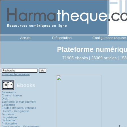
Accueil
Présentation
Configuration requise
Plateforme numériqu
71905 ebooks | 23369 articles | 158
>Recherche avancée
Ebooks
Beaux-arts
Communication
Droit
Economie et management
Education
Études littéraires, critiques
Histoire - Géographie
Jeunesse
Linguistique
Littérature
Philosophie
Psychanalyse – Psychologie