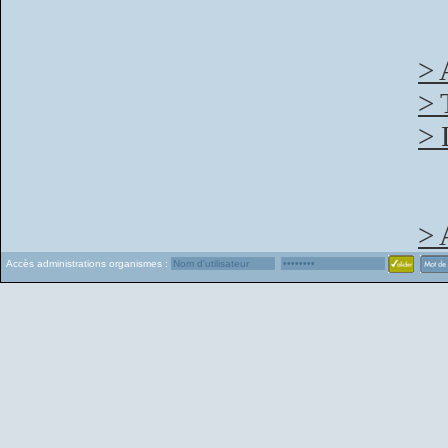
> 
> 
> 
> 
Accès administrations organismes :