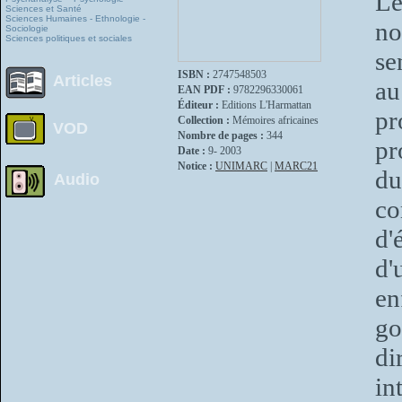
Le
Sciences et Santé
Sciences Humaines - Ethnologie -
no
Sociologie
Sciences politiques et sociales
se
ISBN :
2747548503
Articles
au
EAN PDF :
9782296330061
Éditeur :
Editions L'Harmattan
pr
Collection :
Mémoires africaines
VOD
Nombre de pages :
344
pr
Date :
9- 2003
Notice :
UNIMARC
|
MARC21
du
Audio
co
d'
d'
en
go
di
in