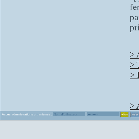
fe
pa
pr
> 
> 
> 
> 
Accès administrations organismes :