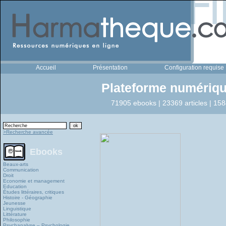
Accueil
Présentation
Configuration requise
Plateforme numériqu
71905 ebooks | 23369 articles | 158
>Recherche avancée
Ebooks
Beaux-arts
Communication
Droit
Economie et management
Education
Études littéraires, critiques
Histoire - Géographie
Jeunesse
Linguistique
Littérature
Philosophie
Psychanalyse – Psychologie