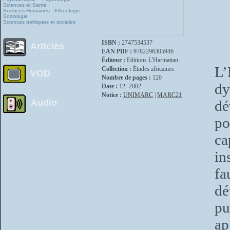
Sciences et Santé
Sciences Humaines - Ethnologie -
Sociologie
Sciences politiques et sociales
ISBN :
2747534537
Articles
EAN PDF :
9782296305946
Éditeur :
Editions L'Harmattan
L’
Collection :
Études africaines
VOD
Nombre de pages :
120
dy
Date :
12- 2002
Notice :
UNIMARC
|
MARC21
Audio
dé
po
ca
in
fa
dé
pu
ap