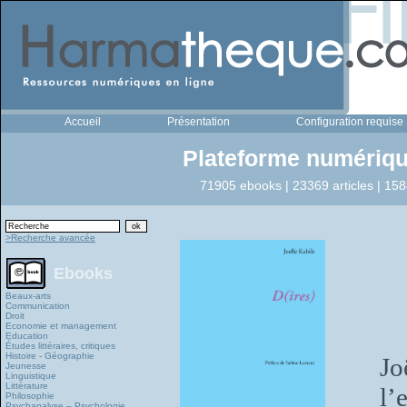
Accueil
Présentation
Configuration requise
Plateforme numériqu
71905 ebooks | 23369 articles | 158
>Recherche avancée
Ebooks
Beaux-arts
Communication
Droit
Economie et management
Education
Études littéraires, critiques
Histoire - Géographie
Jo
Jeunesse
Linguistique
Littérature
l’
Philosophie
Psychanalyse – Psychologie