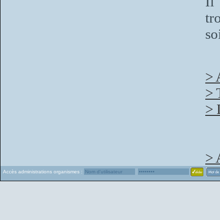
Il
tr
so
> 
> 
> 
> 
Accès administrations organismes :