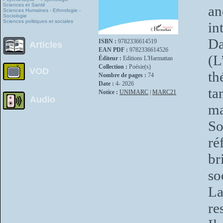
Sciences et Santé
an
Sciences Humaines - Ethnologie -
Sociologie
Sciences politiques et sociales
in
Da
ISBN :
9782336614519
Articles
EAN PDF :
9782336614526
(L
Éditeur :
Editions L'Harmattan
Collection :
Poésie(s)
VOD
th
Nombre de pages :
74
Date :
4- 2026
ta
Notice :
UNIMARC
|
MARC21
Audio
ma
So
ré
br
so
La
re