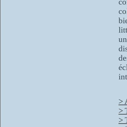
co
co
bi
li
un
di
de
éc
in
> 
> 
> 