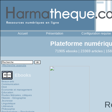
Accueil
Présentation
Configuration requise
Plateforme numériqu
71905 ebooks | 23369 articles | 158
>Recherche avancée
Ebooks
Beaux-arts
Communication
Droit
Economie et management
Education
Études littéraires, critiques
Histoire - Géographie
Jeunesse
Re
Linguistique
Littérature
Philosophie
Psychanalyse – Psychologie