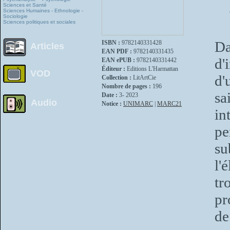
Sciences et Santé
Sciences Humaines - Ethnologie -
Sociologie
Sciences politiques et sociales
Da
ISBN :
9782140331428
Articles
EAN PDF :
9782140331435
d'
EAN ePUB :
9782140331442
Éditeur :
Editions L'Harmattan
VOD
d'
Collection :
LitArtCie
Nombre de pages :
196
sa
Date :
3- 2023
Audio
Notice :
UNIMARC
|
MARC21
in
pe
su
l'
tr
pr
de