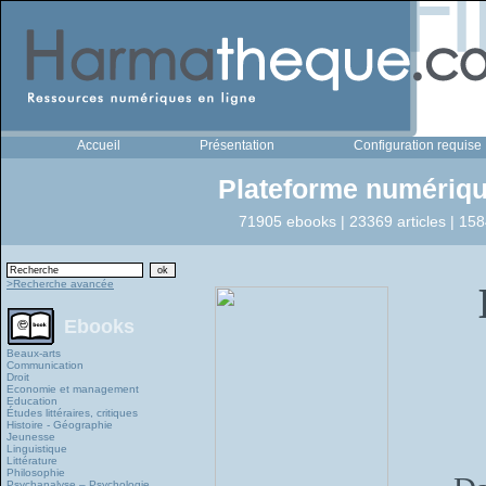
Accueil
Présentation
Configuration requise
Plateforme numériqu
71905 ebooks | 23369 articles | 158
>Recherche avancée
Ebooks
Beaux-arts
Communication
Droit
Economie et management
Education
Études littéraires, critiques
Histoire - Géographie
Jeunesse
Linguistique
Littérature
Philosophie
Psychanalyse – Psychologie