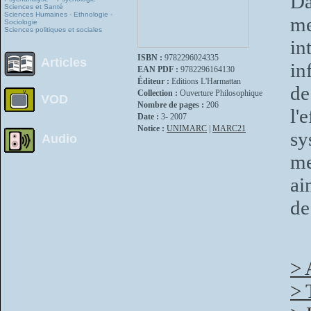
Da
Sciences et Santé
Sciences Humaines - Ethnologie -
me
Sociologie
Sciences politiques et sociales
in
ISBN :
9782296024335
Articles
in
EAN PDF :
9782296164130
Éditeur :
Editions L'Harmattan
de
Collection :
Ouverture Philosophique
VOD
Nombre de pages :
206
l
Date :
3- 2007
Notice :
UNIMARC
|
MARC21
sy
Audio
me
ai
de
> 
> 