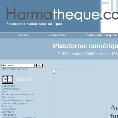
Accueil
Présentation
Configuration requise
Plateforme numériqu
71905 ebooks | 23369 articles | 158
>Recherche avancée
Ebooks
Beaux-arts
Communication
Droit
Economie et management
Education
Études littéraires, critiques
Histoire - Géographie
Au
Jeunesse
Linguistique
Littérature
fu
Philosophie
Psychanalyse – Psychologie