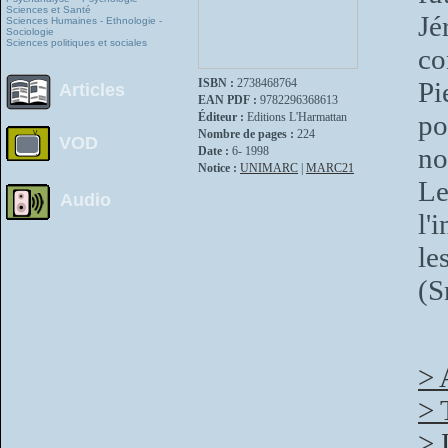
Sciences et Santé
Jé
Sciences Humaines - Ethnologie -
Sociologie
Sciences politiques et sociales
co
ISBN :
2738468764
Pi
Articles
EAN PDF :
9782296368613
po
Éditeur :
Editions L'Harmattan
Nombre de pages :
224
VOD
no
Date :
6- 1998
Notice :
UNIMARC
|
MARC21
Le
Audio
l'
le
(S
> 
> 
> 