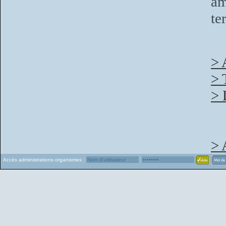
am
te
> 
> 
> 
> 
Accès administrations organismes :