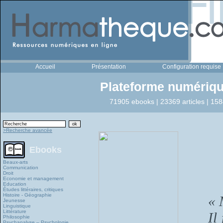
Accueil
Présentation
Configuration requise
Plateforme numériqu
71905 ebooks | 23369 articles | 158
>Recherche avancée
Ebooks
Beaux-arts
Communication
Droit
Economie et management
Education
Études littéraires, critiques
Histoire - Géographie
« 
Jeunesse
Linguistique
Littérature
Il
Philosophie
Psychanalyse – Psychologie