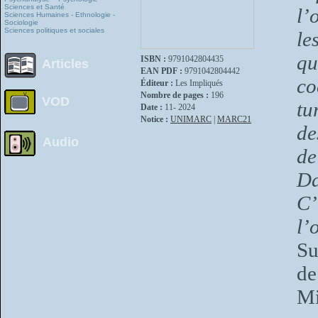
Sciences et Santé
l’
Sciences Humaines - Ethnologie -
Sociologie
Sciences politiques et sociales
le
qu
ISBN :
9791042804435
Articles
EAN PDF :
9791042804442
co
Éditeur :
Les Impliqués
Nombre de pages :
196
VOD
tu
Date :
11- 2024
Notice :
UNIMARC
|
MARC21
de
Audio
de
Da
C’
l’
Su
de
Mi