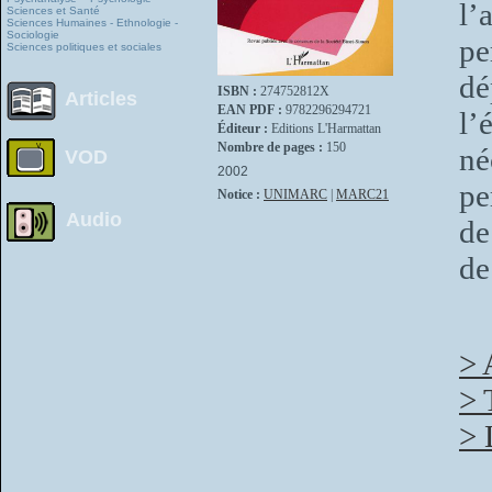
l’
Sciences et Santé
Sciences Humaines - Ethnologie -
Sociologie
pe
Sciences politiques et sociales
d
ISBN :
274752812X
Articles
EAN PDF :
9782296294721
l’
Éditeur :
Editions L'Harmattan
Nombre de pages :
150
né
VOD
2002
pe
Notice :
UNIMARC
|
MARC21
Audio
de
de
> 
> 
> 