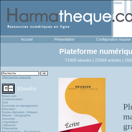
Accueil
Présentation
Configuration requise
Plateforme numériqu
71905 ebooks | 23369 articles | 158
>Recherche avancée
Ebooks
Beaux-arts
Communication
Droit
Pl
Economie et management
Education
Études littéraires, critiques
ma
Histoire - Géographie
Jeunesse
Linguistique
g
Littérature
Philosophie
Psychanalyse – Psychologie