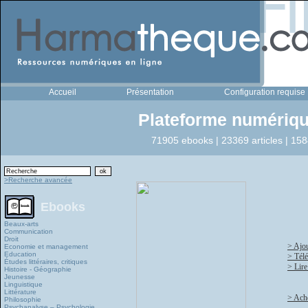
Accueil
Présentation
Configuration requise
Plateforme numériqu
71905 ebooks | 23369 articles | 158
>Recherche avancée
Ebooks
Beaux-arts
Communication
Droit
> Ajou
Economie et management
Education
> Tél
Études littéraires, critiques
> Lire
Histoire - Géographie
Jeunesse
Linguistique
Littérature
> Ache
Philosophie
Psychanalyse – Psychologie