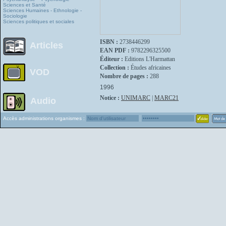
Sciences et Santé
Sciences Humaines - Ethnologie -
Sociologie
Sciences politiques et sociales
ISBN :
2738446299
Articles
EAN PDF :
9782296325500
Éditeur :
Editions L'Harmattan
Collection :
Études africaines
VOD
Nombre de pages :
288
1996
Notice :
UNIMARC
|
MARC21
Audio
Accès administrations organismes :