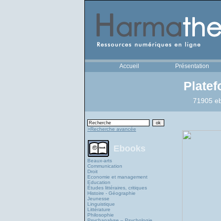
Accueil
Présentation
Plate
71905 eb
>Recherche avancée
Ebooks
Beaux-arts
Communication
Droit
Economie et management
Education
Études littéraires, critiques
Histoire - Géographie
Jeunesse
Linguistique
Littérature
Philosophie
Psychanalyse – Psychologie