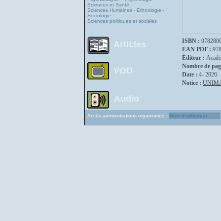
Sciences et Santé
Sciences Humaines - Ethnologie -
Sociologie
Sciences politiques et sociales
ISBN :
978280
Articles
EAN PDF :
97
Éditeur :
Acade
Nombre de pag
VOD
Date :
4- 2026
Notice :
UNIM
Audio
Accès administrations organismes :