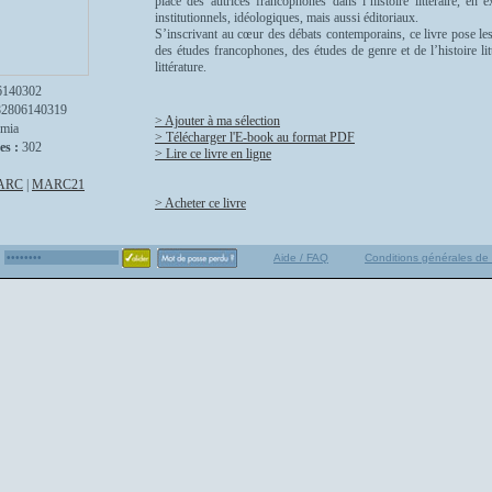
place des autrices francophones dans l’histoire littéraire, en 
institutionnels, idéologiques, mais aussi éditoriaux.
S’inscrivant au cœur des débats contemporains, ce livre pose les
des études francophones, des études de genre et de l’histoire li
littérature.
6140302
82806140319
> Ajouter à ma sélection
mia
> Télécharger l'E-book au format PDF
es :
302
> Lire ce livre en ligne
ARC
|
MARC21
> Acheter ce livre
Aide / FAQ
Conditions générales de