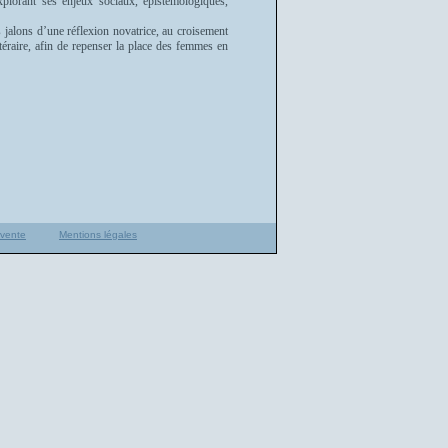
explorant ses enjeux sociaux, épistémologiques,
 jalons d’une réflexion novatrice, au croisement
ttéraire, afin de repenser la place des femmes en
 vente
Mentions légales