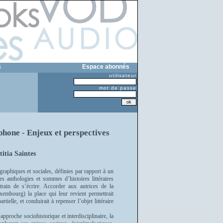
s
Espace abonnés
utilisateur
mot de passe
phone - Enjeux et perspectives
itia Saintes
raphiques et sociales, définies par rapport à un
s anthologies et sommes d’histoires littéraires
 train de s’écrire. Accorder aux autrices de la
mbourg) la place qui leur revient permettrait
tielle, et conduirait à repenser l’objet littéraire
approche sociohistorique et interdisciplinaire, la