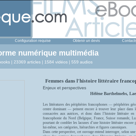
Configuration requise
Obtenir un devis
Contact
forme numérique multimédia
ooks | 23369 articles | 1584 vidéos | 559 audios
Femmes dans l'histoire littéraire franco
Enjeux et perspectives
Hélène Barthelmebs, Laet
Les littératures des périphéries francophones — périphéries géog
centre dominant — peinent encore à trouver leur place dans le
consacrées aux autrices, et donc dans l’histoire littéraire en
francophonie du Nord (Belgique, France, Suisse romande, Luxe
pourtant de combler les lacunes d’une histoire littéraire encore par
lui-même, ses catégories, hiérarchies et figures canoniques.
Dans cette perspective, cet ouvrage entend interroger, selon une 