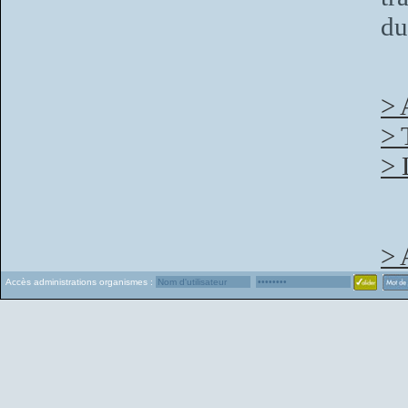
du
> 
> 
> 
> 
Accès administrations organismes :