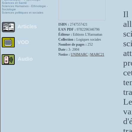
Sciences et Santé
Sciences Humaines - Ethnologie -
Sociologie
Il
Sciences politiques et sociales
al
ISBN :
2747557421
Articles
EAN PDF :
9782296346796
sc
Éditeur :
Editions L'Harmattan
Collection :
Logiques sociales
sc
VOD
Nombre de pages :
252
Date :
3- 2004
at
Notice :
UNIMARC
|
MARC21
Audio
pr
c
t
tr
Le
va
d'
tr