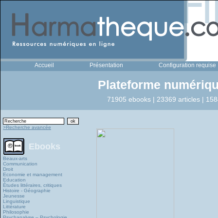
Accueil
Présentation
Configuration requise
Plateforme numériqu
71905 ebooks | 23369 articles | 158
>Recherche avancée
Ebooks
Beaux-arts
Communication
Droit
Economie et management
Education
Études littéraires, critiques
Histoire - Géographie
Jeunesse
Linguistique
Littérature
Philosophie
Psychanalyse – Psychologie