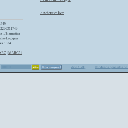
> Lire ce livre en ligne
> Acheter ce livre
8249
82296311749
ns L'Harmattan
cho-Logiques
es :
334
ARC
|
MARC21
Aide / FAQ
Conditions générales de