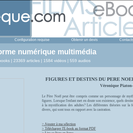
Configuration requise
Obtenir un devis
Contact
forme numérique multimédia
ooks | 23369 articles | 1584 vidéos | 559 audios
FIGURES ET DESTINS DU PERE NOEL - 
Véronique Piaton-
Le Père Noël peut être compris comme un personnage de myth
figures. Lorsque l'enfant met en doute son existence, quels destin
à la mystification des adultes? Les différentes théories sur la
divers, qui sont tous en rapport avec la castration.
> Ajouter à ma sélection
> Télécharger l'E-book au format PDF