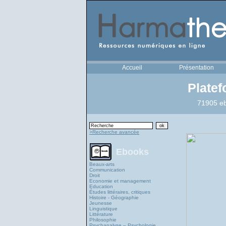
Accueil
Présentation
Plate
71905 eb
>Recherche avancée
Ebooks
Beaux-arts
Communication
Droit
Economie et management
Education
Études littéraires, critiques
Histoire - Géographie
Jeunesse
Linguistique
Littérature
Philosophie
Psychanalyse – Psychologie