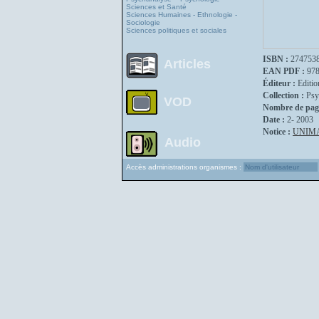
Sciences et Santé
Sciences Humaines - Ethnologie -
Sociologie
Sciences politiques et sociales
ISBN :
274753
Articles
EAN PDF :
97
Éditeur :
Editio
Collection :
Psy
VOD
Nombre de pag
Date :
2- 2003
Notice :
UNIM
Audio
Accès administrations organismes :