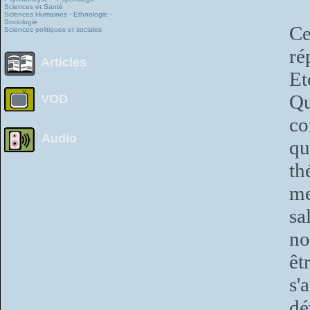
Sciences et Santé
Sciences Humaines - Ethnologie -
Sociologie
Ce
Sciences politiques et sociales
ré
Articles
Et
Qu
VOD
co
Audio
qu
th
me
sa
no
êt
s'
dé