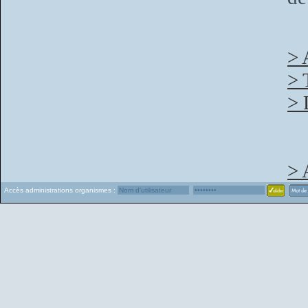
> 
> 
> 
> 
Accès administrations organismes :