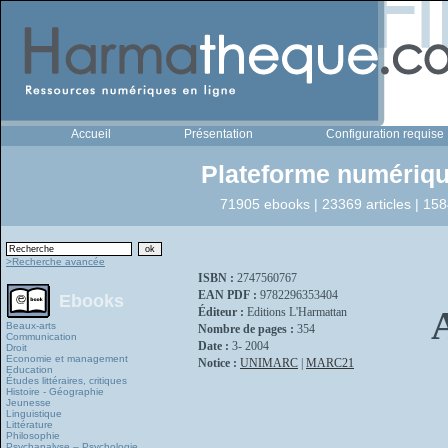
Accueil
Présentation
Configuration requise
Plateforme numériqu
71905 ebooks | 23369 articles | 158
>Recherche avancée
ISBN :
2747560767
EAN PDF :
9782296353404
Ebooks
Éditeur :
Editions L'Harmattan
Beaux-arts
Nombre de pages :
354
Communication
Date :
3- 2004
Droit
Economie et management
Notice :
UNIMARC
|
MARC21
Education
Études littéraires, critiques
Histoire - Géographie
Jeunesse
Linguistique
Littérature
Philosophie
Psychanalyse – Psychologie