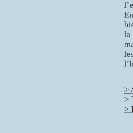
l’
En
hi
la
ma
le
l’
> 
> 
> 