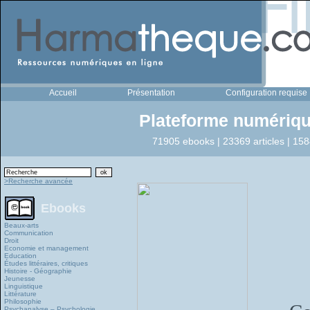
Accueil
Présentation
Configuration requise
Plateforme numériqu
71905 ebooks | 23369 articles | 158
>Recherche avancée
Ebooks
Beaux-arts
Communication
Droit
Economie et management
Education
Études littéraires, critiques
Histoire - Géographie
Jeunesse
Linguistique
Littérature
Philosophie
Psychanalyse – Psychologie