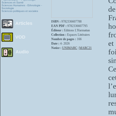
Co
Sciences et Santé
Sciences Humaines - Ethnologie -
de
Sociologie
Sciences politiques et sociales
Fr
ISBN :
9782336607788
Articles
ho
EAN PDF :
9782336607795
Éditeur :
Editions L'Harmattan
fr
Collection :
Espaces Littéraires
VOD
Nombre de pages :
166
et
Date :
4- 2026
Notice :
UNIMARC
|
MARC21
fo
Audio
si
Ce
ce
l’
lu
r
mu