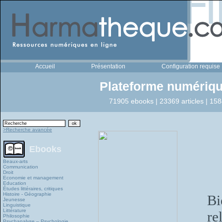
Accueil
Présentation
Configuration requise
Plateforme numériqu
71905 ebooks | 23369 articles | 158
>Recherche avancée
Ebooks
Beaux-arts
Communication
Droit
Economie et management
Education
Études littéraires, critiques
Histoire - Géographie
Bi
Jeunesse
Linguistique
Littérature
re
Philosophie
Psychanalyse – Psychologie