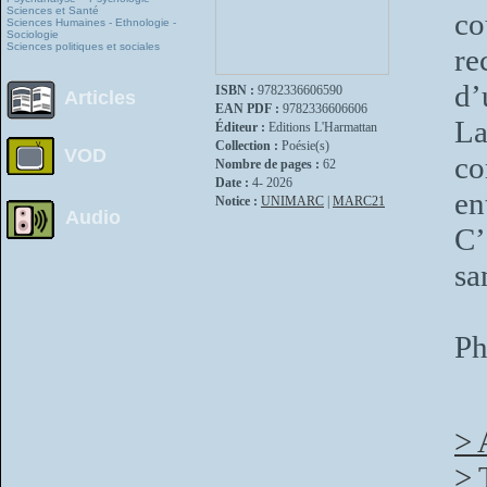
Sciences et Santé
co
Sciences Humaines - Ethnologie -
Sociologie
Sciences politiques et sociales
re
d’
ISBN :
9782336606590
Articles
EAN PDF :
9782336606606
La
Éditeur :
Editions L'Harmattan
Collection :
Poésie(s)
VOD
co
Nombre de pages :
62
Date :
4- 2026
en
Notice :
UNIMARC
|
MARC21
Audio
C’
sa
Ph
> 
> 