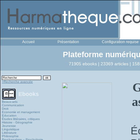
Accueil
Présentation
Configuration requise
Plateforme numériqu
71905 ebooks | 23369 articles | 158
>Recherche avancée
G
Ebooks
a
Beaux-arts
Communication
Droit
Economie et management
Education
Études littéraires, critiques
Histoire - Géographie
Jeunesse
É
Linguistique
Littérature
Philosophie
Psychanalyse – Psychologie