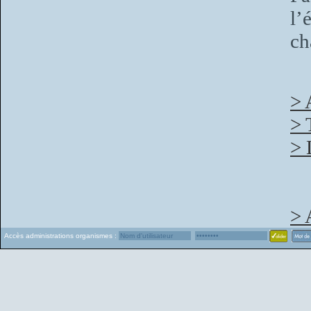
l’
ch
> 
> 
> 
> 
Accès administrations organismes :