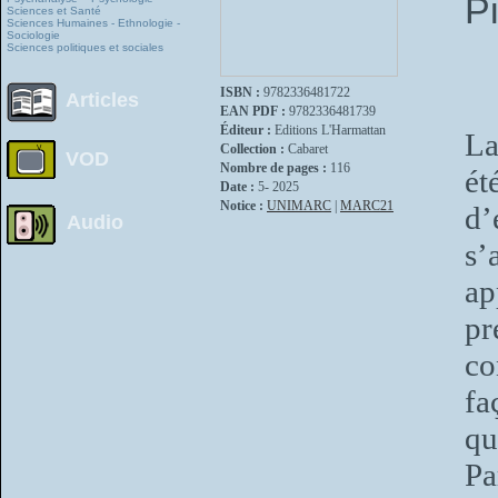
P
Sciences et Santé
Sciences Humaines - Ethnologie -
Sociologie
Sciences politiques et sociales
ISBN :
9782336481722
Articles
EAN PDF :
9782336481739
Éditeur :
Editions L'Harmattan
La
Collection :
Cabaret
VOD
Nombre de pages :
116
é
Date :
5- 2025
Notice :
UNIMARC
|
MARC21
d’
Audio
s’
ap
pr
co
fa
qu
Pa