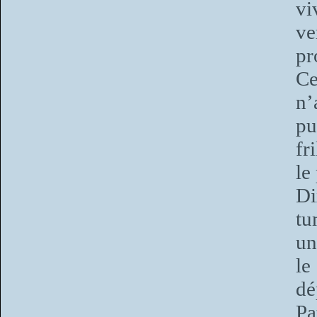
vi
ve
pr
Ce
n’
pu
fr
le
Di
tu
un
le
dé
Pa