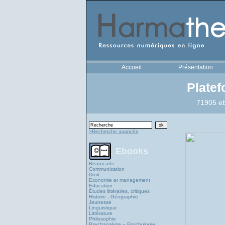
Accueil
Présentation
Plate
71905 eb
>Recherche avancée
Ebooks
Beaux-arts
Communication
Droit
Economie et management
Education
Études littéraires, critiques
Histoire - Géographie
Jeunesse
Linguistique
Littérature
Philosophie
Psychanalyse – Psychologie