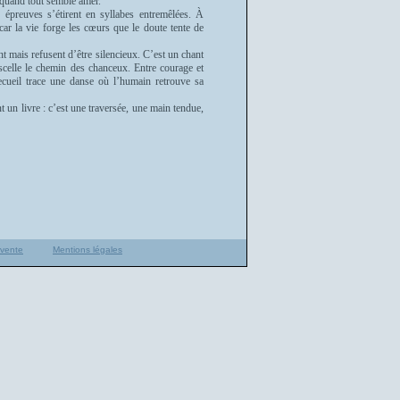
e quand tout semble amer.
s épreuves s’étirent en syllabes entremêlées. À
ar la vie forge les cœurs que le doute tente de
nt mais refusent d’être silencieux. C’est un chant
celle le chemin des chanceux. Entre courage et
cueil trace une danse où l’humain retrouve sa
 un livre : c’est une traversée, une main tendue,
 vente
Mentions légales