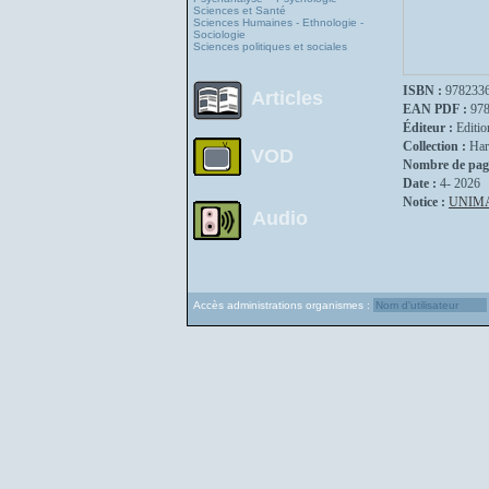
Sciences et Santé
Sciences Humaines - Ethnologie -
Sociologie
Sciences politiques et sociales
ISBN :
978233
Articles
EAN PDF :
97
Éditeur :
Editio
Collection :
Har
VOD
Nombre de pag
Date :
4- 2026
Notice :
UNIM
Audio
Accès administrations organismes :