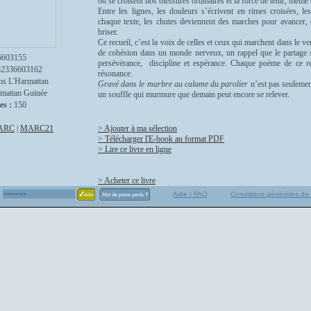
où se croisent nos blessures ordinaires et la force de tenir, mêm
Entre les lignes, les douleurs s’écrivent en rimes croisées, le
chaque texte, les chutes deviennent des marches pour avancer, c
briser.
Ce recueil, c’est la voix de celles et ceux qui marchent dans le ve
de cohésion dans un monde nerveux, un rappel que le partage s
6603155
persévérance, discipline et espérance. Chaque poème de ce re
82336603162
résonance.
ns L'Harmattan
Gravé dans le marbre au calame du parolier
n’est pas seulement
mattan Guinée
un souffle qui murmure que demain peut encore se relever.
es :
150
ARC
|
MARC21
> Ajouter à ma sélection
> Télécharger l'E-book au format PDF
> Lire ce livre en ligne
> Acheter ce livre
Aide / FAQ
Conditions générales de