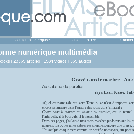
Configuration requise
Obtenir un devis
Contact
forme numérique multimédia
ooks | 23369 articles | 1584 vidéos | 559 audios
Gravé dans le marbre - Au c
Au calame du parolier
Yaya Ezail Kassé, Jul
«Quel est notre rôle sur cette Terre, si ce n’est d’impacter ce
encore sa lumière dans l’ombre des jours qui s’effritent ?»
Gravé dans le marbre au calame du parolier
, est un recueil
l’interpelle, il le bouscule, il le rassemble.
Dans ces pages, j’ai laissé mes mots marcher pieds nus sur les br
apaisent. Là où les âmes cabossées cherchent encore une braise, p
J’ai sculpté chaque vers comme un souffle nécessaire, un pont te