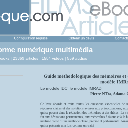
Configuration requise
Obtenir un devis
Contact
forme numérique multimédia
ooks | 23369 articles | 1584 vidéos | 559 audios
Guide méthodologique des mémoires et d
modèle IMR
Le modèle IDC, le modèle IMRAD
Pierre N'Da, Adama 
Ce livre aborde et traite toutes les questions essentielles de 
réponses claires et des solutions avisées aux préoccupations, aux
qui se posent dans la rédaction des mémoires et des thèses. La vi
fin aux hésitations permanentes, aux recherches à tâtons et à la
maîtrise réelle d’une méthode claire, précise et performante. Ainsi
qui se présente à la fois comme un traité