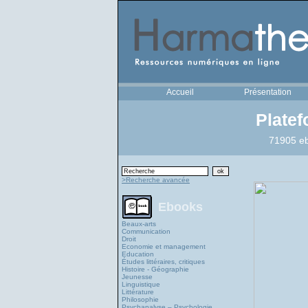
Accueil
Présentation
Plate
71905 eb
>Recherche avancée
Ebooks
Beaux-arts
Communication
Droit
Economie et management
Education
Études littéraires, critiques
Histoire - Géographie
Jeunesse
Linguistique
Littérature
Philosophie
Psychanalyse – Psychologie