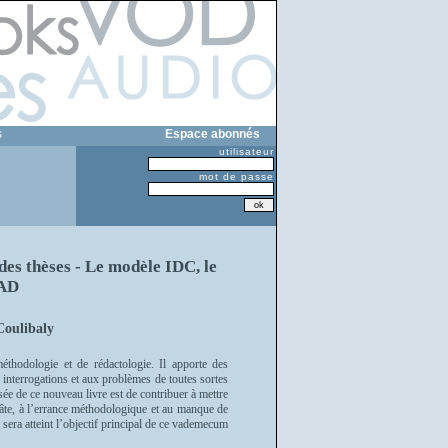
s
Espace abonnés
utilisateur
mot de passe
es thèses - Le modèle IDC, le
AD
Coulibaly
méthodologie et de rédactologie. Il apporte des
 interrogations et aux problèmes de toutes sortes
sée de ce nouveau livre est de contribuer à mettre
 hâte, à l’errance méthodologique et au manque de
 sera atteint l’objectif principal de ce vademecum