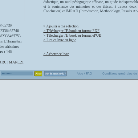
didactique, un outil pédagogique efficace, un guide indispensable
et la soutenance des mémoires et des thèses, à travers deux
Conclusion) et IMRAD (Introduction, Methodology, Results An
6465739
> Ajouter à ma sélection
82336465746
> Télécharger l'E-book au format PDF
> Télécharger l'E-book au format ePUB
782336465753
> Lire ce livre en ligne
ns L'Harmattan
des africaines
es :
146
> Acheter ce livre
ARC
|
MARC21
Aide / FAQ
Conditions générales de