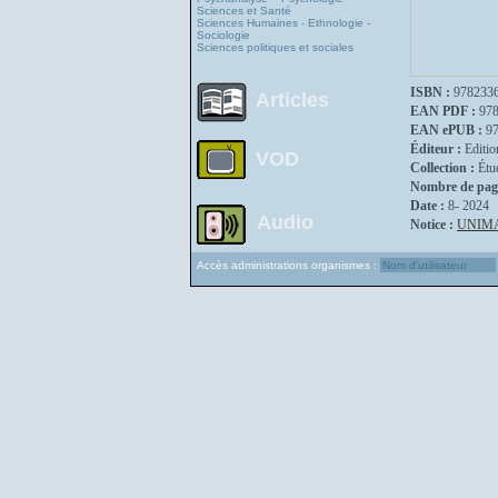
Sciences et Santé
Sciences Humaines - Ethnologie -
Sociologie
Sciences politiques et sociales
ISBN :
978233
Articles
EAN PDF :
97
EAN ePUB :
9
Éditeur :
Editio
VOD
Collection :
Étu
Nombre de pag
Date :
8- 2024
Audio
Notice :
UNIM
Accès administrations organismes :