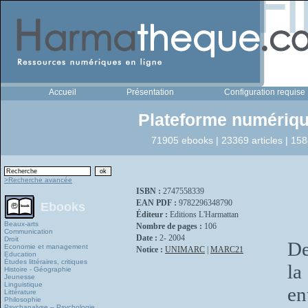
Accueil
Présentation
Configuration requise
Plateforme numériqu
71905 ebooks | 23369 articles | 158
>Recherche avancée
ISBN :
2747558339
EAN PDF :
9782296348790
Ebooks
Éditeur :
Editions L'Harmattan
Beaux-arts
Nombre de pages :
106
Communication
Date :
2- 2004
Droit
De
Economie et management
Notice :
UNIMARC
|
MARC21
Education
Études littéraires, critiques
la
Histoire - Géographie
Jeunesse
Linguistique
en
Littérature
Philosophie
Psychanalyse – Psychologie