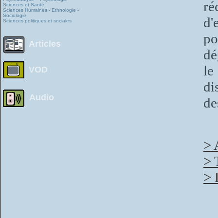
r
Sciences et Santé
Sciences Humaines - Ethnologie -
Sociologie
d'
Sciences politiques et sociales
po
Articles
dé
le
VOD
di
Audio
de
> 
> 
> 