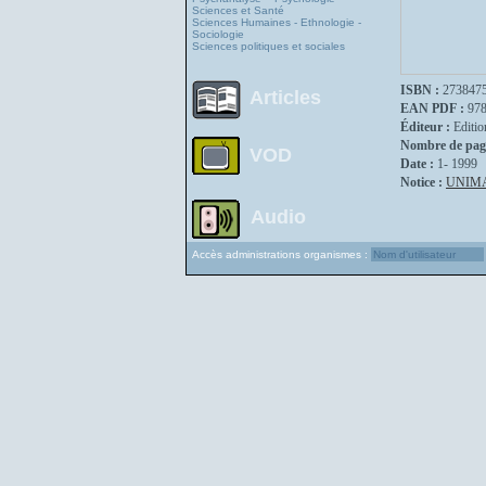
Sciences et Santé
Sciences Humaines - Ethnologie -
Sociologie
Sciences politiques et sociales
ISBN :
273847
Articles
EAN PDF :
97
Éditeur :
Editio
Nombre de pag
VOD
Date :
1- 1999
Notice :
UNIM
Audio
Accès administrations organismes :