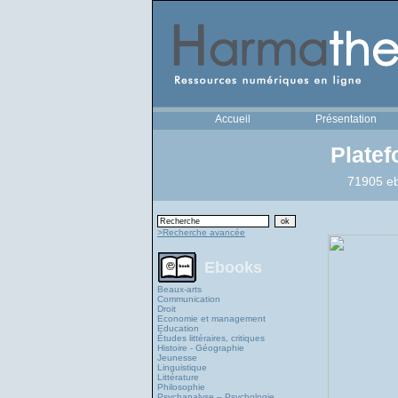
Accueil
Présentation
Plate
71905 eb
>Recherche avancée
Ebooks
Beaux-arts
Communication
Droit
Economie et management
Education
Études littéraires, critiques
Histoire - Géographie
Jeunesse
Linguistique
Littérature
Philosophie
Psychanalyse – Psychologie