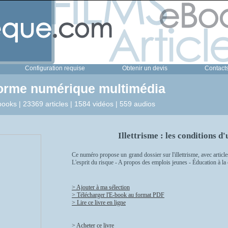
Configuration requise
Obtenir un devis
Contact
forme numérique multimédia
ooks | 23369 articles | 1584 vidéos | 559 audios
Illettrisme : les conditions 
Ce numéro propose un grand dossier sur l'illettrisme, avec articl
L'esprit du risque - A propos des emplois jeunes - Éducation à la c
> Ajouter à ma sélection
> Télécharger l'E-book au format PDF
> Lire ce livre en ligne
> Acheter ce livre