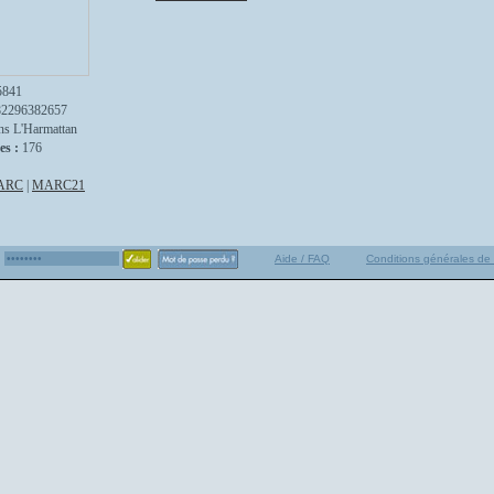
5841
82296382657
ns L'Harmattan
es :
176
ARC
|
MARC21
Aide / FAQ
Conditions générales de