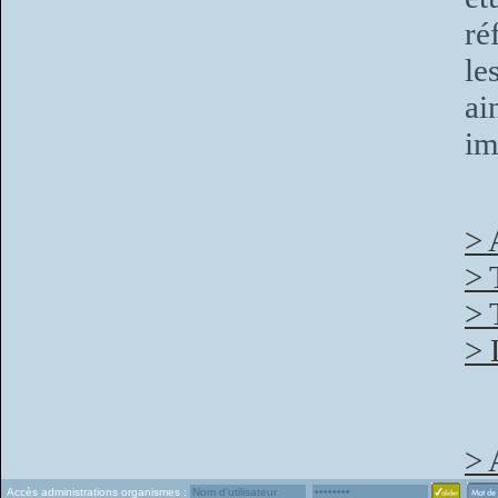
ré
le
ai
im
> 
> 
> 
> 
> 
Accès administrations organismes :