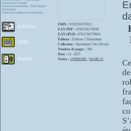
E
Sciences et Santé
Sciences Humaines - Ethnologie -
Sociologie
d
Sciences politiques et sociales
ISBN :
9782336570921
Articles
EAN PDF :
9782336570938
EAN ePUB :
9782336570945
Éditeur :
Editions L'Harmattan
VOD
Collection :
Harmattan Côte-d'Ivoire
Nombre de pages :
360
Date :
11- 2025
Audio
Notice :
UNIMARC
|
MARC21
Ce
de
r
fr
f
co
S’
ét