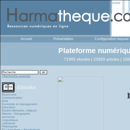
Accueil
Présentation
Configuration requise
Plateforme numériqu
71905 ebooks | 23369 articles | 158
>Recherche avancée
Ebooks
Beaux-arts
Communication
Droit
Economie et management
Education
Études littéraires, critiques
Histoire - Géographie
Jeunesse
Linguistique
Littérature
Philosophie
Psychanalyse – Psychologie