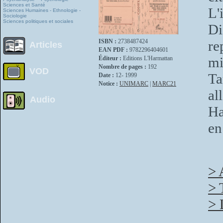
Sciences et Santé
L'
Sciences Humaines - Ethnologie -
Sociologie
Sciences politiques et sociales
Di
ISBN :
2738487424
re
Articles
EAN PDF :
9782296404601
mi
Éditeur :
Editions L'Harmattan
Nombre de pages :
192
VOD
Ta
Date :
12- 1999
Notice :
UNIMARC
|
MARC21
al
Audio
Ha
en
> 
> 
> 