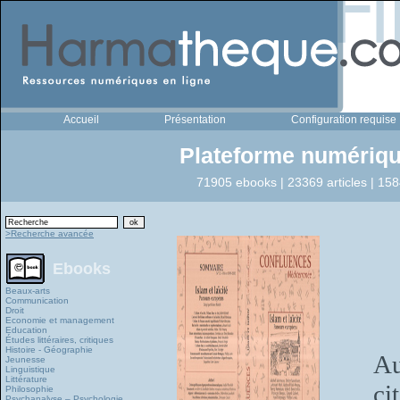
Accueil
Présentation
Configuration requise
Plateforme numériqu
71905 ebooks | 23369 articles | 158
>Recherche avancée
Ebooks
Beaux-arts
Communication
Droit
Economie et management
Education
Études littéraires, critiques
Histoire - Géographie
Au
Jeunesse
Linguistique
Littérature
ci
Philosophie
Psychanalyse – Psychologie