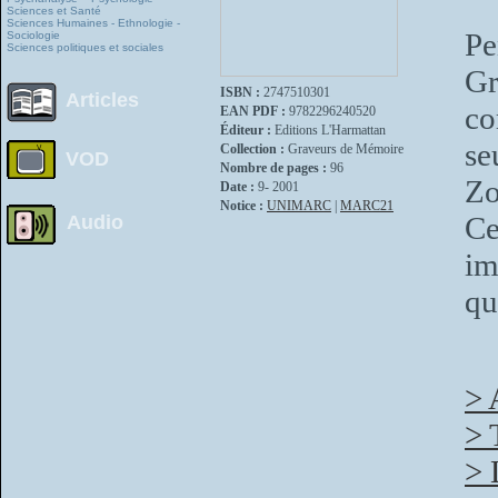
Sciences et Santé
Sciences Humaines - Ethnologie -
P
Sociologie
Sciences politiques et sociales
Gr
ISBN :
2747510301
Articles
co
EAN PDF :
9782296240520
Éditeur :
Editions L'Harmattan
se
Collection :
Graveurs de Mémoire
VOD
Nombre de pages :
96
Zo
Date :
9- 2001
Notice :
UNIMARC
|
MARC21
Ce
Audio
im
qu
> 
> 
> 