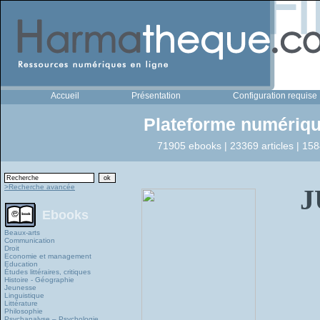
Accueil
Présentation
Configuration requise
Plateforme numériqu
71905 ebooks | 23369 articles | 158
>Recherche avancée
J
Ebooks
Beaux-arts
Communication
Droit
Economie et management
Education
Études littéraires, critiques
Histoire - Géographie
Jeunesse
Linguistique
Littérature
Philosophie
Psychanalyse – Psychologie