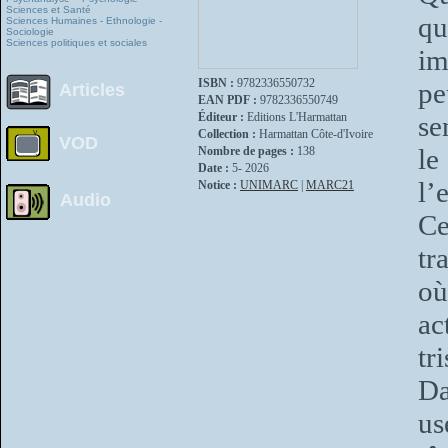
Sciences et Santé
qu
Sciences Humaines - Ethnologie -
Sociologie
Sciences politiques et sociales
im
ISBN :
9782336550732
p
Articles
EAN PDF :
9782336550749
Éditeur :
Editions L'Harmattan
se
Collection :
Harmattan Côte-d'Ivoire
VOD
le
Nombre de pages :
138
Date :
5- 2026
l’
Notice :
UNIMARC
|
MARC21
Audio
Ce
tr
où
ac
tr
Da
us