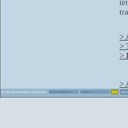
tê
tr
> 
> 
> 
> 
Accès administrations organismes :