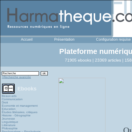
Accueil
Présentation
Configuration requise
Plateforme numériqu
71905 ebooks | 23369 articles | 158
>Recherche avancée
Ebooks
Beaux-arts
Communication
Droit
Economie et management
Education
Études littéraires, critiques
Histoire - Géographie
Jeunesse
Linguistique
Littérature
Qu
Philosophie
Psychanalyse – Psychologie