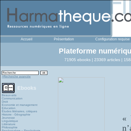
Accueil
Présentation
Configuration requise
Plateforme numériqu
71905 ebooks | 23369 articles | 158
>Recherche avancée
Ebooks
Beaux-arts
Communication
Droit
Economie et management
Education
Études littéraires, critiques
Histoire - Géographie
« 
Jeunesse
Linguistique
Littérature
n’
Philosophie
Psychanalyse – Psychologie