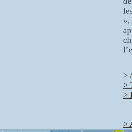
de
le
»,
ap
ch
l’
> 
> 
> 
> 