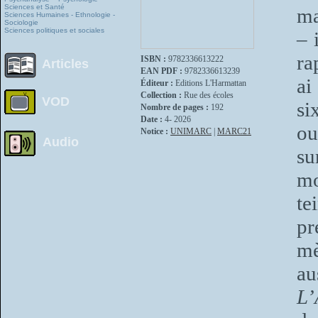
Sciences et Santé
ma
Sciences Humaines - Ethnologie -
Sociologie
Sciences politiques et sociales
– 
ra
ISBN :
9782336613222
Articles
EAN PDF :
9782336613239
ai
Éditeur :
Editions L'Harmattan
Collection :
Rue des écoles
VOD
si
Nombre de pages :
192
Date :
4- 2026
ou
Notice :
UNIMARC
|
MARC21
Audio
su
mo
te
pr
mè
au
L’