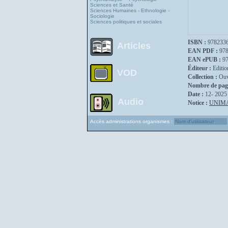
Sciences et Santé
Sciences Humaines - Ethnologie -
Sociologie
Sciences politiques et sociales
ISBN :
978233
Articles
EAN PDF :
97
EAN ePUB :
9
Éditeur :
Editio
VOD
Collection :
Ouv
Nombre de pag
Date :
12- 2025
Audio
Notice :
UNIM
Accès administrations organismes :