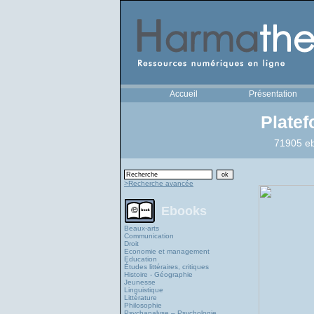
Accueil
Présentation
Plate
71905 eb
>Recherche avancée
Ebooks
Beaux-arts
Communication
Droit
Economie et management
Education
Études littéraires, critiques
Histoire - Géographie
Jeunesse
Linguistique
Littérature
Philosophie
Psychanalyse – Psychologie