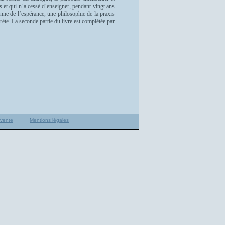
s et qui n’a cessé d’enseigner, pendant vingt ans
enne de l’espérance, une philosophie de la praxis
crète. La seconde partie du livre est complétée par
 vente
Mentions légales