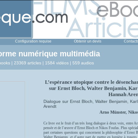
Configuration requise
Obtenir un devis
Contact
forme numérique multimédia
ooks | 23369 articles | 1584 vidéos | 559 audios
L’espérance utopique contre le désencha
sur Ernst Bloch, Walter Benjamin, Kar
Hannah Aren
Dialogue sur Ernst Bloch, Walter Benjamin, Ka
Arendt
Arno Münster, Niko
Ce livre est le fruit d’un très long dialogue à deux voix, entre 
pensée et de l’œuvre d’Ernst Bloch et Nikos Foufas. Plus spéciale
part certaines questions qui concernent la philosophie d’Ernst
Walter Benjamin, et d’autre part de mettre en lumière à travers 