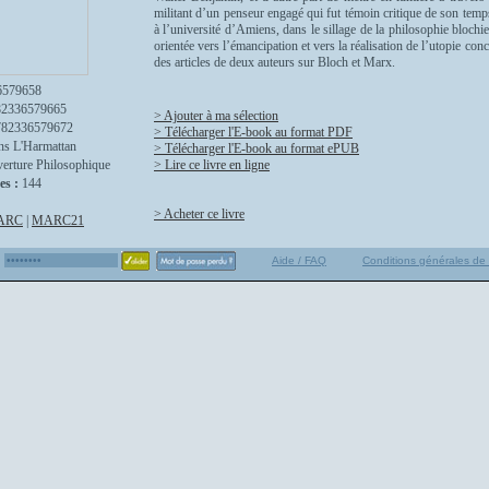
militant d’un penseur engagé qui fut témoin critique de son temp
à l’université d’Amiens, dans le sillage de la philosophie blochi
orientée vers l’émancipation et vers la réalisation de l’utopie con
des articles de deux auteurs sur Bloch et Marx.
6579658
82336579665
> Ajouter à ma sélection
782336579672
> Télécharger l'E-book au format PDF
ns L'Harmattan
> Télécharger l'E-book au format ePUB
erture Philosophique
> Lire ce livre en ligne
es :
144
> Acheter ce livre
ARC
|
MARC21
Aide / FAQ
Conditions générales de