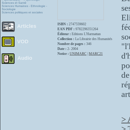
Sciences et Santé
se
Sciences Humaines - Ethnologie -
Sociologie
Sciences politiques et sociales
El
ISBN :
2747559602
fé
Articles
EAN PDF :
9782296351264
Éditeur :
Editions L'Harmattan
so
Collection :
La Librairie des Humanités
VOD
"
Nombre de pages :
346
Date :
2- 2004
d'
Notice :
UNIMARC
|
MARC21
Audio
po
de
ré
ar
> 
> 