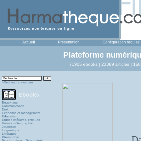
Accueil
Présentation
Configuration requise
Plateforme numériqu
71905 ebooks | 23369 articles | 158
>Recherche avancée
Ebooks
Beaux-arts
Communication
Droit
Economie et management
Education
Études littéraires, critiques
Histoire - Géographie
Jeunesse
Linguistique
Littérature
Da
Philosophie
Psychanalyse – Psychologie