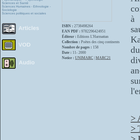
Sciences et Santé
co
Sciences Humaines - Ethnologie -
Sociologie
Sciences politiques et sociales
à 
ISBN :
2738498264
sa
Articles
EAN PDF :
9782296424951
Éditeur :
Editions L'Harmattan
Ka
Collection :
Poètes des cinq continents
VOD
du
Nombre de pages :
158
Date :
11- 2000
di
Notice :
UNIMARC
|
MARC21
Audio
an
su
l'
> 
> 
> 