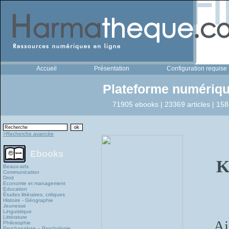
Accueil
Présentation
Configuration requise
Plateforme numériqu
71905 ebooks | 23369 articles | 158
>Recherche avancée
Ebooks
K
Beaux-arts
Communication
Droit
Economie et management
Education
Études littéraires, critiques
Histoire - Géographie
Jeunesse
Linguistique
Littérature
Ai
Philosophie
Psychanalyse – Psychologie