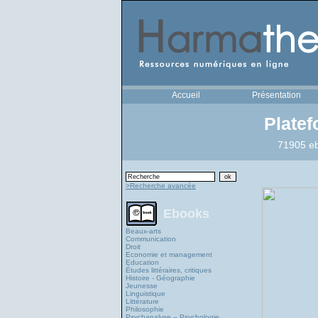
Accueil
Présentation
Plate
71905 eb
>Recherche avancée
Ebooks
Beaux-arts
Communication
Droit
Economie et management
Education
Études littéraires, critiques
Histoire - Géographie
Jeunesse
Linguistique
Littérature
Philosophie
Psychanalyse – Psychologie