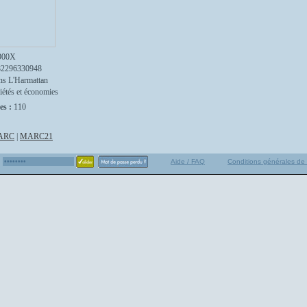
900X
82296330948
ns L'Harmattan
iétés et économies
es :
110
ARC
|
MARC21
Aide / FAQ
Conditions générales de