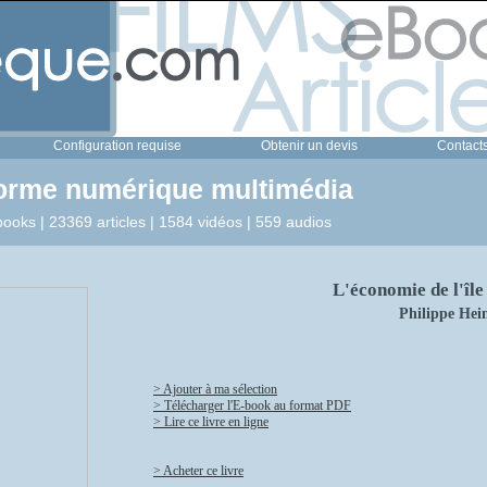
Configuration requise
Obtenir un devis
Contact
forme numérique multimédia
ooks | 23369 articles | 1584 vidéos | 559 audios
L'économie de l'îl
Philippe Hei
> Ajouter à ma sélection
> Télécharger l'E-book au format PDF
> Lire ce livre en ligne
> Acheter ce livre