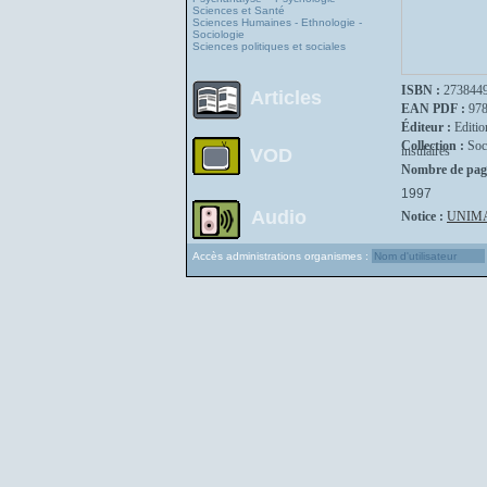
Sciences et Santé
Sciences Humaines - Ethnologie -
Sociologie
Sciences politiques et sociales
ISBN :
273844
Articles
EAN PDF :
97
Éditeur :
Editio
Collection :
Soc
insulaires
VOD
Nombre de pag
1997
Audio
Notice :
UNIM
Accès administrations organismes :