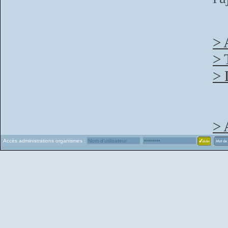
> 
> 
> 
> 
Accès administrations organismes :