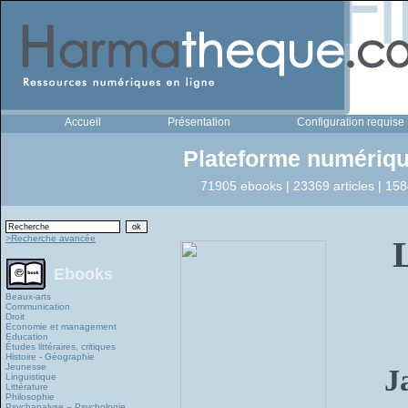
Accueil
Présentation
Configuration requise
Plateforme numériqu
71905 ebooks | 23369 articles | 158
>Recherche avancée
Ebooks
Beaux-arts
Communication
Droit
Economie et management
Education
Études littéraires, critiques
Histoire - Géographie
Jeunesse
J
Linguistique
Littérature
Philosophie
Psychanalyse – Psychologie