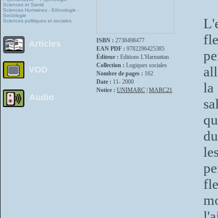
Sciences et Santé
Sciences Humaines - Ethnologie -
Sociologie
L'
Sciences politiques et sociales
fl
ISBN :
2738498477
Articles
EAN PDF :
9782296425385
pe
Éditeur :
Editions L'Harmattan
Collection :
Logiques sociales
al
VOD
Nombre de pages :
162
Date :
11- 2000
la
Notice :
UNIMARC
|
MARC21
Audio
sa
qu
du
le
pe
fl
mo
l'