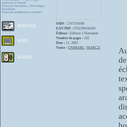
Sciences et Santé
Sciences Humaines - Ethnologie -
Sociologie
Sciences politiques et sociales
ISBN :
2747556190
Articles
EAN PDF :
9782296344501
Éditeur :
Editions L'Harmattan
Nombre de pages :
202
VOD
Date :
12- 2003
Notice :
UNIMARC
|
MARC21
Au
Audio
de
éc
te
sp
ar
di
ac
ho