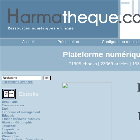
Accueil
Présentation
Configuration requise
Plateforme numériqu
71905 ebooks | 23369 articles | 158
>Recherche avancée
Ebooks
Beaux-arts
Communication
Droit
Economie et management
Education
Études littéraires, critiques
Histoire - Géographie
Jeunesse
Linguistique
Littérature
Philosophie
Psychanalyse – Psychologie