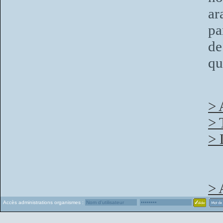
ar
pa
de
qu
> 
> 
> 
> 
Accès administrations organismes :