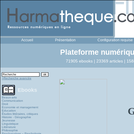
Accueil
Présentation
Configuration requise
Plateforme numériqu
71905 ebooks | 23369 articles | 158
>Recherche avancée
Ebooks
Beaux-arts
Communication
Droit
Economie et management
G
Education
Études littéraires, critiques
Histoire - Géographie
Jeunesse
Linguistique
Littérature
Philosophie
Psychanalyse – Psychologie