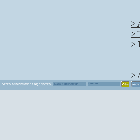
> 
> 
> 
> 
Accès administrations organismes :