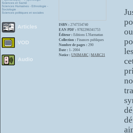
Sciences et Santé
Sciences Humaines - Ethnologie -
Ju
Sociologie
Sciences politiques et sociales
po
ISBN :
2747554740
Articles
ou
EAN PDF :
9782296341753
Éditeur :
Editions L'Harmattan
po
Collection :
Finances publiques
VOD
Nombre de pages :
290
le
Date :
1- 2004
Notice :
UNIMARC
|
MARC21
ce
Audio
pr
n
tr
s
dé
dé
ai